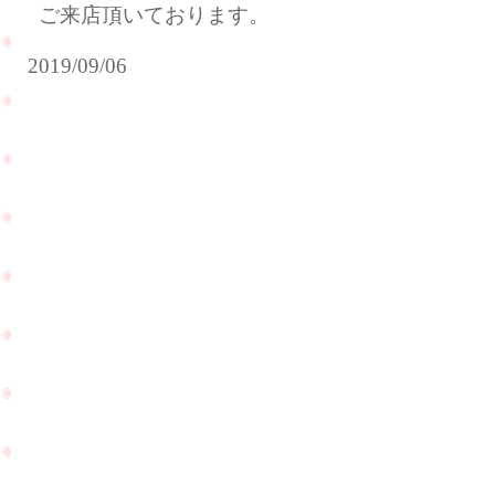
ご来店頂いております。
2019/09/06
ご
遠
結
距
婚
離
10
恋
周
愛
年
中
の
の
お
お
祝
客
い
様
で
が
PageTop
ご
ご
来
来
店
店
下
下
さ
さ
い
い
ま
ま
し
し
た
た
☆
☆