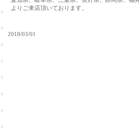
よりご来店頂いております。
2018/03/01
グ
お
ア
母
ム
様
で
の
挙
ダ
式
イ
を
ヤ
さ
モ
れ
ン
た
ド
お
の
客
リ
様
ン
が
グ
お
PageTop
の
土
リ
産
フ
を
ォ
持
ー
っ
ム
て