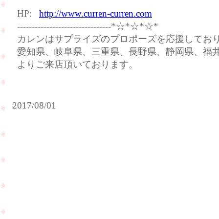
HP:
http://www.curren-curren.com
--------------------------------*☆*☆*☆*
カレンはサプライズのプロポーズを応援してお
愛知県、岐阜県、三重県、長野県、静岡県、福
よりご来店頂いております。
2017/08/01
ご
お
結
客
婚
様
30
が
周
結
年
婚
の
式
お
の
祝
ご
い
報
で
告
PageTop
ご
に
来
ご
店
来