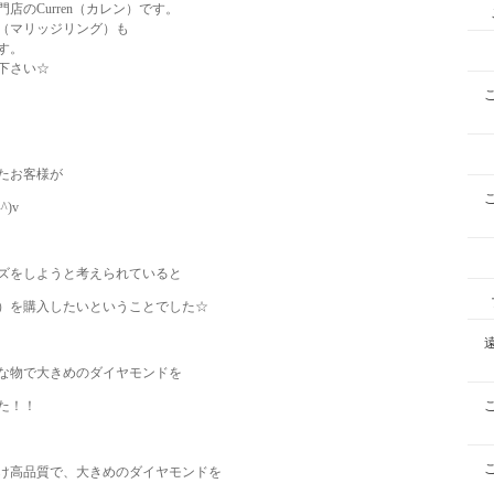
のCurren（カレン）です。
（マリッジリング）も
す。
下さい☆
たお客様が
)v
ズをしようと考えられていると
）を購入したいということでした☆
な物で大きめのダイヤモンドを
た！！
け高品質で、大きめのダイヤモンドを