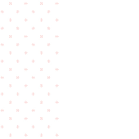
ク
ム
レ
で
ス
ご
を
来
お
店
作
下
り
さ
頂
い
き
ま
ま
し
し
た
た
☆
☆