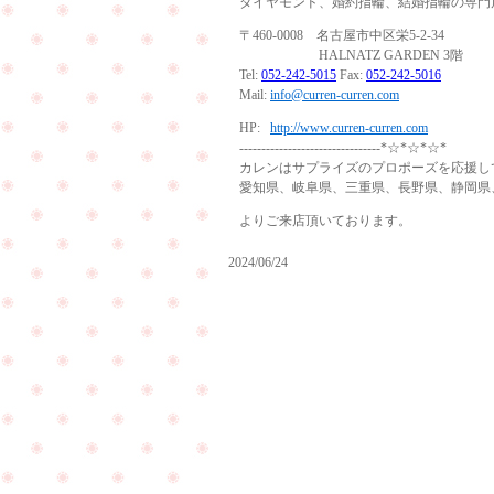
ダイヤモンド、婚約指輪、結婚指輪の専門
〒460-0008 名古屋市中区栄5-2-34
HALNATZ GARDEN 3階
Tel:
052-242-5015
Fax:
052-242-5016
Mail:
info@curren-curren.com
HP:
http://www.curren-curren.com
--------------------------------*☆*☆*☆*
カレンはサプライズのプロポーズを応援し
愛知県、岐阜県、三重県、長野県、静岡県
よりご来店頂いております。
2024/06/24
ご
褒
お
美
母
に
様
ダ
の
イ
リ
ヤ
ン
モ
グ
ン
の
ド
リ
の
フ
ネ
ォ
ッ
ー
PageTop