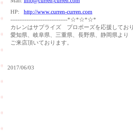
Mail:
info@curren-curren.com
HP:
http://www.curren-curren.com
--------------------------------*☆*☆*☆*
カレンはサプライズ プロポーズを応援してお
愛知県、岐阜県、三重県、長野県、静岡県より
ご来店頂いております。
2017/06/03
お
客
様
結
が
婚
赤
記
ち
念
ゃ
日
ん
に
を
ご
連
来
PageTop
れ
店
て
頂
来
き
て