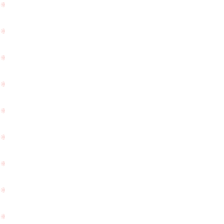
せ
れ
て
ま
頂
し
き
た
ま
☆
し
た
☆