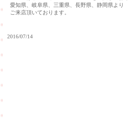
愛知県、岐阜県、三重県、長野県、静岡県より
ご来店頂いております。
2016/07/14
お
母
様
海
の
外
リ
挙
ン
式
グ
を
を
さ
ネ
れ
ッ
た
ク
お
レ
客
ス
様
に
が
PageTop
リ
遊
フ
び
ォ
に
ー
来
ム
て
さ
く