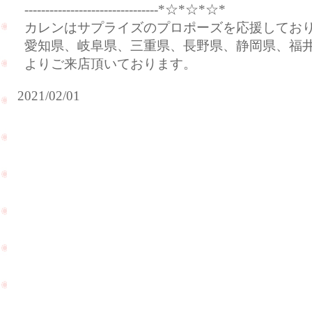
--------------------------------*☆*☆*☆*
カレンはサプライズのプロポーズを応援してお
愛知県、岐阜県、三重県、長野県、静岡県、福
よりご来店頂いております。
2021/02/01
お
母
婚
様
約
の
指
リ
輪
ン
の
グ
相
の
場
リ
に
フ
つ
ォ
い
ー
て
PageTop
ム
ご
で
質
ご
問
来
を
店
頂
を
き
頂
ま
き