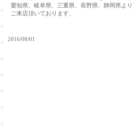
愛知県、岐阜県、三重県、長野県、静岡県より
ご来店頂いております。
2016/08/01
金とプ
暑中
ラチナ
お見
の価格
舞い
が上昇
申し
PageTop
傾向に
上げ
なって
ま
いま
す。
す！！