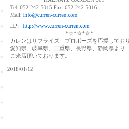
Tel: 052-242-5015 Fax: 052-242-5016
Mail:
info@curren-curren.com
HP:
http://www.curren-curren.com
--------------------------------*☆*☆*☆*
カレンはサプライズ プロポーズを応援してお
愛知県、岐阜県、三重県、長野県、静岡県より
ご来店頂いております。
2018/01/12
婚
約
指
輪
＆
少
結
し
婚
ず
指
ら
輪
し
ご
て
購
帰
入
省
の