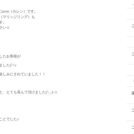
rren（カレン）です。
（マリッジリング）も
す。
さい☆
したお客様が
た(^^♪
楽しみにされていました！！
とても喜んで頂けました(^_-)-☆
ことでした♪