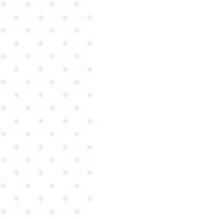
来
祝
店
い
下
で
PageTop
さ
ご
い
来
ま
店
し
下
た
さ
☆
い
ま
し
た
☆