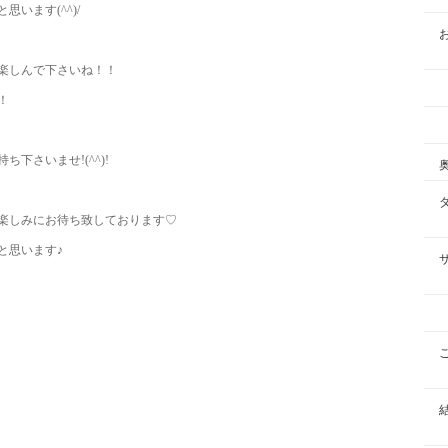
います(^^)/
楽しんで下さいね！！
！
下さいませ!(^^)!
楽しみにお待ち致しております♡
と思います♪