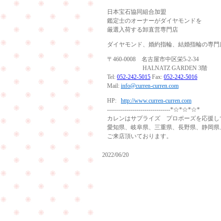
日本宝石協同組合加盟
鑑定士のオーナーがダイヤモンドを
厳選入荷する卸直営専門店
ダイヤモンド、婚約指輪、結婚指輪の専門
〒460-0008 名古屋市中区栄5-2-34
HALNATZ GARDEN 3階
Tel:
052-242-5015
Fax:
052-242-5016
Mail:
info@curren-curren.com
HP:
http://www.curren-curren.com
--------------------------------*☆*☆*☆*
カレンはサプライズ プロポーズを応援し
愛知県、岐阜県、三重県、長野県、静岡県
ご来店頂いております。
2022/06/20
ご
結
婚
10
弟
周
様
年
と
の
ご
お