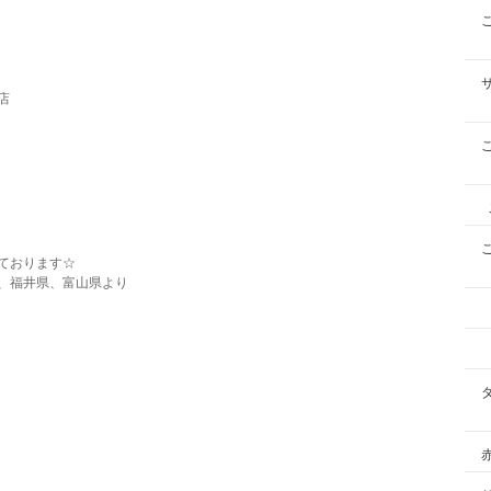
店
ております☆
、福井県、富山県より