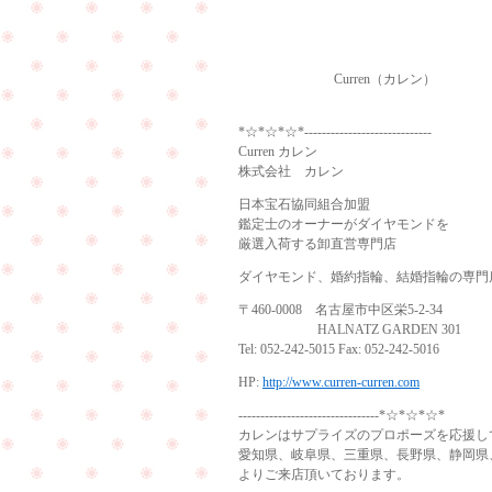
Curren（カレン）
*☆*☆*☆*-----------------------------
Curren カレン
株式会社 カレン
日本宝石協同組合加盟
鑑定士のオーナーがダイヤモンドを
厳選入荷する卸直営専門店
ダイヤモンド、婚約指輪、結婚指輪の専門
〒460-0008 名古屋市中区栄5-2-34
HALNATZ GARDEN 301
Tel: 052-242-5015 Fax: 052-242-5016
HP:
http://www.curren-curren.com
--------------------------------*☆*☆*☆*
カレンはサプライズのプロポーズを応援し
愛知県、岐阜県、三重県、長野県、静岡県
よりご来店頂いております。