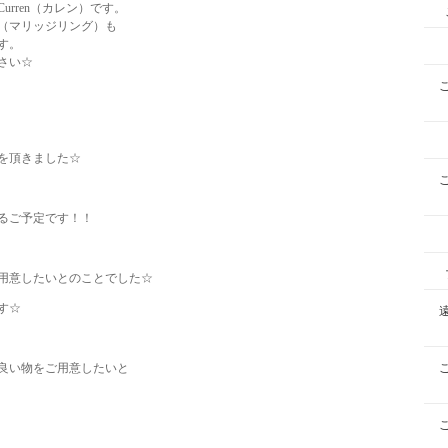
rren（カレン）です。
（マリッジリング）も
す。
さい☆
を頂きました☆
るご予定です！！
用意したいとのことでした☆
す☆
良い物をご用意したいと