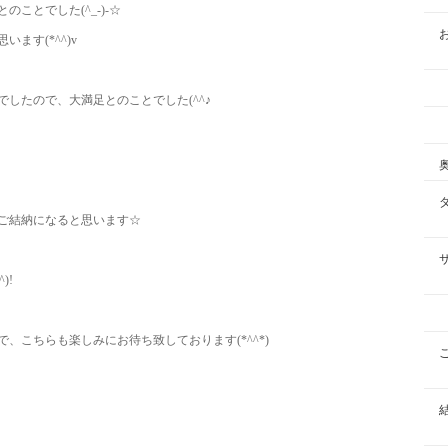
ことでした(^_-)-☆
ます(*^^)v
したので、大満足とのことでした(^^♪
ご結納になると思います☆
)!
、こちらも楽しみにお待ち致しております(*^^*)