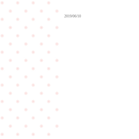
2019/06/10
結
婚
遠
式
距
の
離
直
恋
前
愛
に
の
ク
カ
リ
ッ
ー
プ
ニ
ル
ン
様
PageTop
グ
が
へ
ご
お
来
越
店
し
頂
下
け
さ
ま
い
し
ま
た
し
☆
た
☆