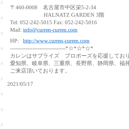
〒460-0008 名古屋市中区栄5-2-34
HALNATZ GARDEN 3階
Tel: 052-242-5015 Fax: 052-242-5016
Mail:
info@curren-curren.com
HP:
http://www.curren-curren.com
--------------------------------*☆*☆*☆*
カレンはサプライズ プロポーズを応援してお
愛知県、岐阜県、三重県、長野県、静岡県、福
ご来店頂いております。
2021/05/17
お
母
ご
様
結
の
婚
リ
30
ン
周
グ
年
の
の
リ
お