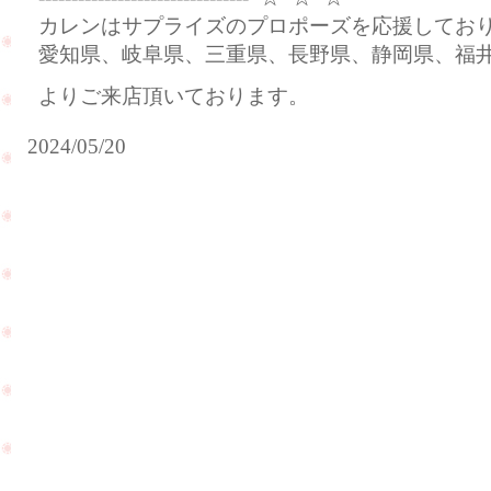
カレンはサプライズのプロポーズを応援してお
愛知県、岐阜県、三重県、長野県、静岡県、福
よりご来店頂いております。
2024/05/20
お
福
友
井
達
県
を
よ
連
り
れ
ご
て
来
ご
店
来
PageTop
を
店
頂
下
き
さ
ま
い
し
ま
た
し
☆
た
☆