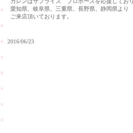
カレンはサプライズ プロポーズを応援してお
愛知県、岐阜県、三重県、長野県、静岡県より
ご来店頂いております。
2016/06/23
プ
ラ
チ
遠
ナ
距
の
離
値
恋
段
愛
が
の
下
お
が
客
っ
様
て
に
PageTop
い
ご
ま
来
す
店
の
頂
で
き
還
ま
元
し