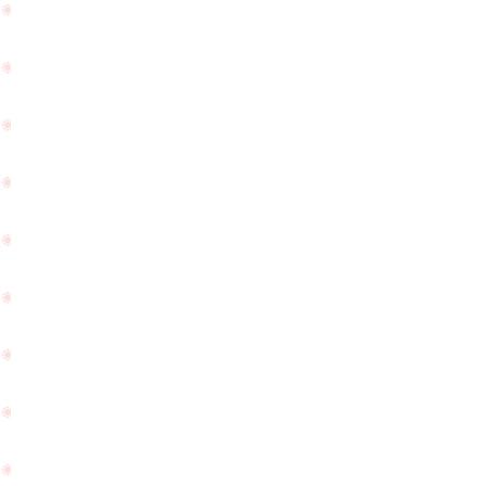
致
た
し
☆
ま
す
☆