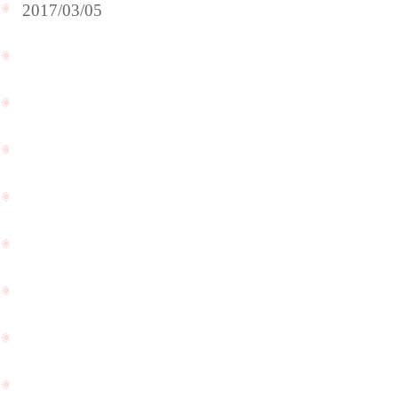
2017/03/05
人
婚
気
約
の
指
ラ
輪
イ
を
ン
購
の
入
ダ
し
イ
よ
ヤ
う
モ
と
ン
お
ド
PageTop
友
ル
達
ー
を
ス
ご
が
紹
入
介
荷
頂
致
き
し
ま
ま
し
し
た
た
☆
☆