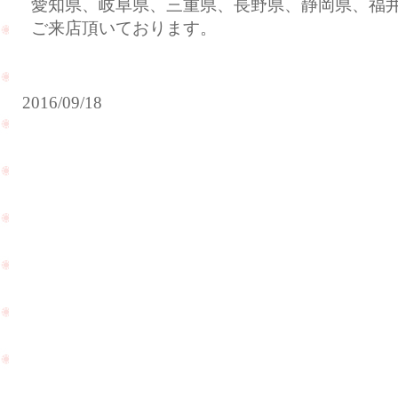
愛知県、岐阜県、三重県、長野県、静岡県、福
ご来店頂いております。
2016/09/18
出
産
の
お
祝
9月
い
24
に
日、
ダ
25日
イ
は栄
ヤ
で名
モ
古屋
ン
テレ
PageTop
ド
ビの
の
秋祭
リ
りが
ン
開催
グ
され
を
ます
プ
☆
レ
ゼ