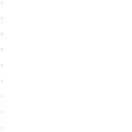
ン
ト
☆