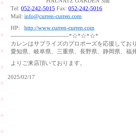
HALNATZ GARDEN 3階
Tel:
052-242-5015
Fax:
052-242-5016
Mail:
info@curren-curren.com
HP:
http://www.curren-curren.com
--------------------------------*☆*☆*☆*
カレンはサプライズのプロポーズを応援してお
愛知県、岐阜県、三重県、長野県、静岡県、福
よりご来店頂いております。
2025/02/17
ご
結
ご
納
結
が
婚
無
式
事
前
に
に
終
ク
わ
リ
り
ー
ま
ニ
し
ン