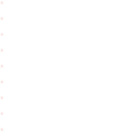
ご
式へ
来
お客
店
様が
PageTop
を
出発
頂
され
き
ると
ま
のこ
し
とで
た
す☆
☆