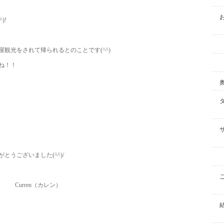
)!
観光をされて帰られるとのことです(^^)
ね！！
うございました(^^)/
カレン）