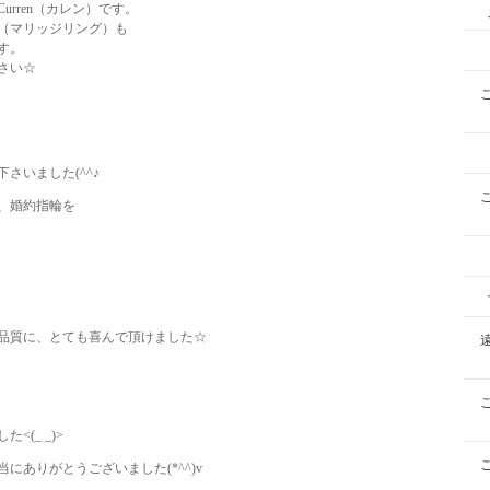
rren（カレン）です。
（マリッジリング）も
す。
さい☆
さいました(^^♪
、婚約指輪を
品質に、とても喜んで頂けました☆
(_ _)>
ありがとうございました(*^^)v