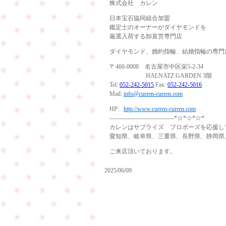
株式会社 カレン
日本宝石協同組合加盟
鑑定士のオーナーがダイヤモンドを
厳選入荷する卸直営専門店
ダイヤモンド、婚約指輪、結婚指輪の専門
〒460-0008 名古屋市中区栄5-2-34
HALNATZ GARDEN 3階
Tel:
052-242-5015
Fax:
052-242-5016
Mail:
info@curren-curren.com
HP:
http://www.curren-curren.com
--------------------------------*☆*☆*☆*
カレンはサプライズ プロポーズを応援し
愛知県、岐阜県、三重県、長野県、静岡県
ご来店頂いております。
2025/06/09
ご
結
納
が
無
事