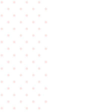
に
ダイ
終
ヤモ
わ
ンド
り
ルー
ま
ス
し
（裸
PageTop
た
石）
と
が入
ご
荷致
報
しま
告
した
を
☆
頂
き
ま
し
た
☆