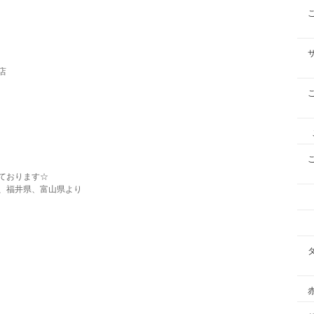
店
ております☆
、福井県、富山県より