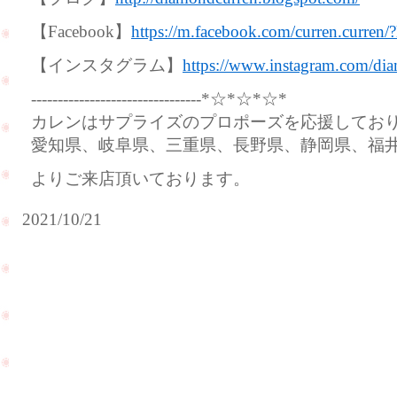
【Facebook】
https://m.facebook.com/curren.curren/
【インスタグラム】
https://www.instagram.com/dia
--------------------------------*☆*☆*☆*
カレンはサプライズのプロポーズを応援してお
愛知県、岐阜県、三重県、長野県、静岡県、福
よりご来店頂いております。
2021/10/21
赤
ち
ゃ
ん
を
ダイ
連
ヤモ
れ
ンド
て
ルー
遊
ス
び
（裸
PageTop
に
石）
来
が入