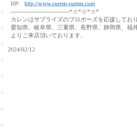
HP:
http://www.curren-curren.com
--------------------------------*☆*☆*☆*
カレンはサプライズのプロポーズを応援してお
愛知県、岐阜県、三重県、長野県、静岡県、福
よりご来店頂いております。
2024/02/12
ご
結
納
が
無
人気
事
ライ
に
ンの
終
ダイ
わ
ヤモ
り
ンド
ま
ルー
し
ス
PageTop
た
（裸
と
石）
ご
が入
報
荷致
告
しま
を