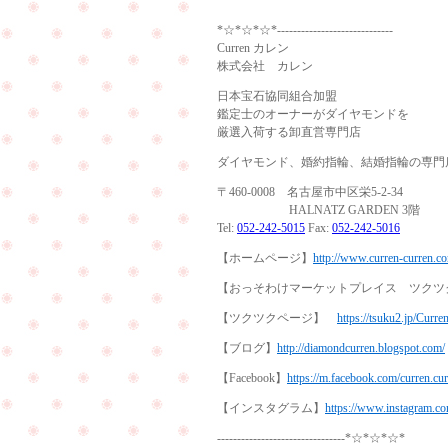
*☆*☆*☆*-----------------------------
Curren カレン
株式会社 カレン
日本宝石協同組合加盟
鑑定士のオーナーがダイヤモンドを
厳選入荷する卸直営専門店
ダイヤモンド、婚約指輪、結婚指輪の専門
〒460-0008 名古屋市中区栄5-2-34
HALNATZ GARDEN 3階
Tel:
052-242-5015
Fax:
052-242-5016
【ホームページ】
http://www.curren-curren.c
【おっそわけマーケットプレイス ツク
【ツクツクページ】
https://tsuku2.jp/Curre
【ブログ】
http://diamondcurren.blogspot.com/
【Facebook】
https://m.facebook.com/curren.cu
【インスタグラム】
https://www.instagram.co
--------------------------------*☆*☆*☆*