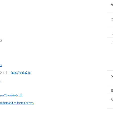
店
om
ツク！】
https://tsuku2.jp/
n
rren/?locale2=ja_JP
m/diamond.collection.curren/