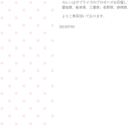
カレンはサプライズのプロポーズを応援し
愛知県、岐阜県、三重県、長野県、静岡県
よりご来店頂いております。
2023/07/03
ご
友
人
ダイ
様
ヤモ
と
ンド
一
ルー
緒
ス
に
（裸
ご
PageTop
石）
来
が入
店
荷致
下
しま
さ
した
い
☆
ま
し
た
☆