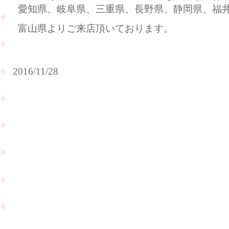
愛知県、岐阜県、三重県、長野県、静岡県、福
富山県よりご来店頂いております。
2016/11/28
ク
リ
ス
マ
ス
に
向
け
て
の
サ
今日か
プ
ら12月
ラ
のスタ
イ
ートで
ズ
す
プ
ね！！
ロ
PageTop
今年も
ポ
残り1
ー