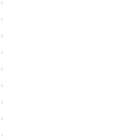
か月に
ズ
なりま
の
した。
ご
相
談
を
頂
い
て
お
り
ま
す
☆