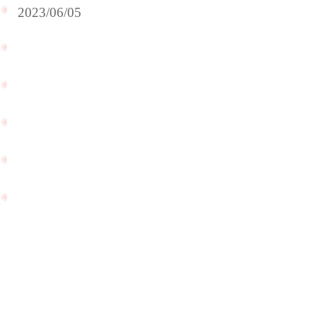
2023/06/05
ご
結
奥
納
様
が
の
無
還
事
暦
に
の
終
お
わ
祝
り
い
ま
で
し
PageTop
ご
た
来
と
店
ご
下
報
さ
告
い
を
ま
頂
し
き
た
ま
☆
し
た
☆