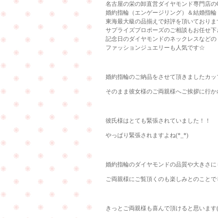
名古屋の栄の卸直営ダイヤモンド専門店のCu
婚約指輪（エンゲージリング）＆結婚指輪
東海最大級の品揃えで好評を頂いておりま
サプライズプロポーズのご相談もお任せ下
記念日のダイヤモンドのネックレスなどの
ファッションジュエリーも人気です☆
婚約指輪のご納品をさせて頂きましたカッ
そのまま彼女様のご両親様へご挨拶に行かれる
彼氏様はとても緊張されていました！！
やっぱり緊張されますよね(*_*)
婚約指輪のダイヤモンドの品質や大きさに
ご両親様にご覧頂くのも楽しみとのことでした
きっとご両親様も喜んで頂けると思います(^_