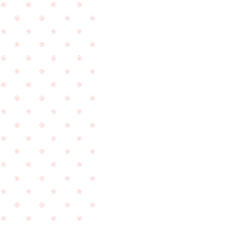
い
よ
ご
結
ご
婚
結
式
納
の
が
お
無
二
事
人
に
が
終
結
わ
婚
り
指
ま
輪
し
PageTop
の
た
お
と
引
ご
き
報
取
告
り
を
に
頂
ご
き
来
ま
店
し
を
た
頂
☆
き
ま