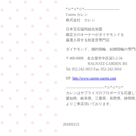
*☆*☆*☆*-----------------------------
Curren カレン
株式会社 カレン
日本宝石協同組合加盟
鑑定士のオーナーがダイヤモンドを
厳選入荷する卸直営専門店
ダイヤモンド、婚約指輪、結婚指輪の専門
〒460-0008 名古屋市中区栄5-2-34
HALNATZ GARDEN 301
Tel: 052-242-5015 Fax: 052-242-5016
HP:
http://www.curren-curren.com
--------------------------------*☆*☆*☆*
カレンはサプライズのプロポーズを応援し
愛知県、岐阜県、三重県、長野県、静岡県
よりご来店頂いております。
2018/03/23
い
よ