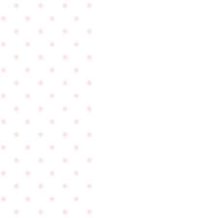
し
た
☆