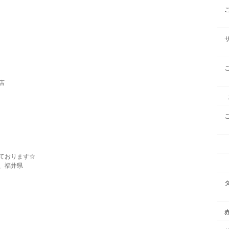
店
ております☆
、福井県