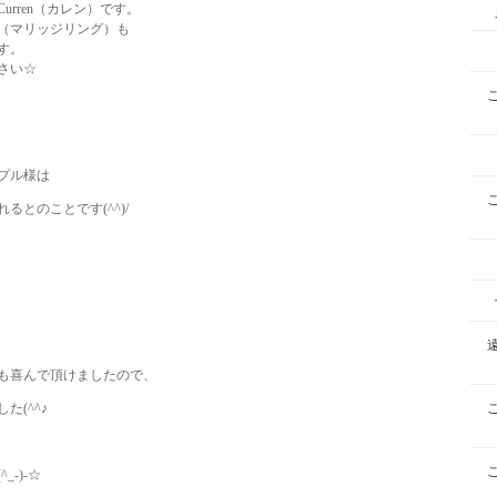
rren（カレン）です。
（マリッジリング）も
す。
さい☆
プル様は
とのことです(^^)/
も喜んで頂けましたので、
(^^♪
-)-☆