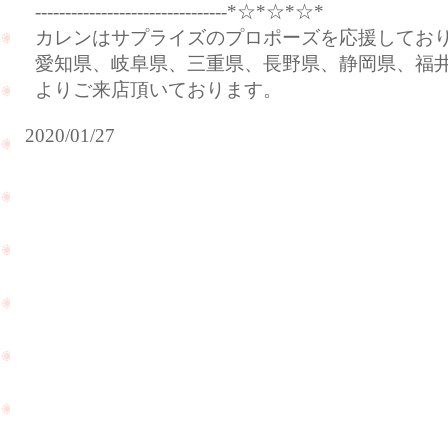
--------------------------------*☆*☆*☆*
カレンはサプライズのプロポーズを応援してお
愛知県、岐阜県、三重県、長野県、静岡県、福
よりご来店頂いております。
2020/01/27
お
客
様
が
赤
妹
ち
様
ゃ
を
ん
ご
を
紹
連
介
れ
し
て
PageTop
て
遊
頂
び
き
に
ま
来
し
て
た
下
☆
さ
い