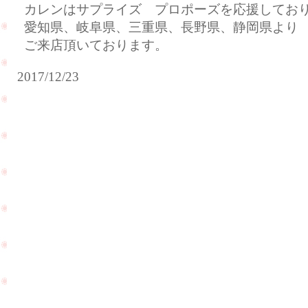
カレンはサプライズ プロポーズを応援してお
愛知県、岐阜県、三重県、長野県、静岡県より
ご来店頂いております。
2017/12/23
パ
ラ
オ
へ
行
今
か
日
れ
は
た
ク
新
リ
婚
ス
旅
マ
行
PageTop
ス
の
イ
お
ブ
土
で
産
す
を
ね
頂
☆
き
ま
し