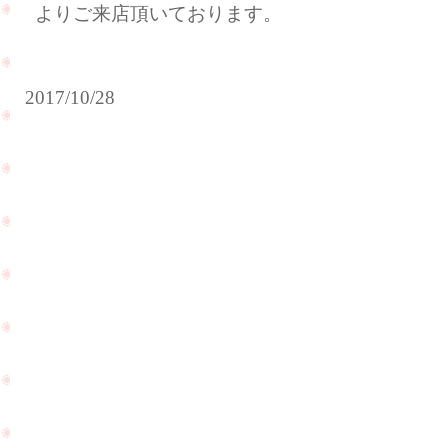
よりご来店頂いております。
2017/10/28
エ
ン
ゲ
ー
ジ
リ
ン
グ
を
お
買
い
上
げ
頂
今週も
き
台風が
ま
近づい
し
て来て
た
います
お
PageTop
ので、
客
ご注意
様
下さい