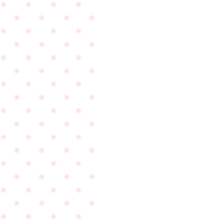
し
さ
た
い
☆
ま
し
た
☆