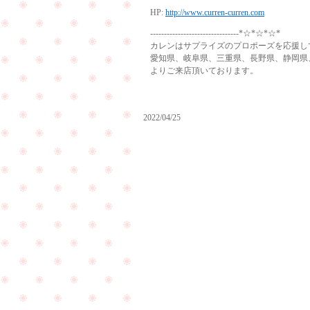
HP:
http://www.curren-curren.com
--------------------------------*☆*☆*☆*
カレンはサプライズのプロポーズを応援し
愛知県、岐阜県、三重県、長野県、静岡県
よりご来店頂いております。
2022/04/25
お
母
様
長
の
野
リ
県
ン
長
グ
野
の
市
リ
よ
フ
り
ォ
ご
ー
PageTop
来
ム
店
で
を
ご
頂
来
き
店
ま
下