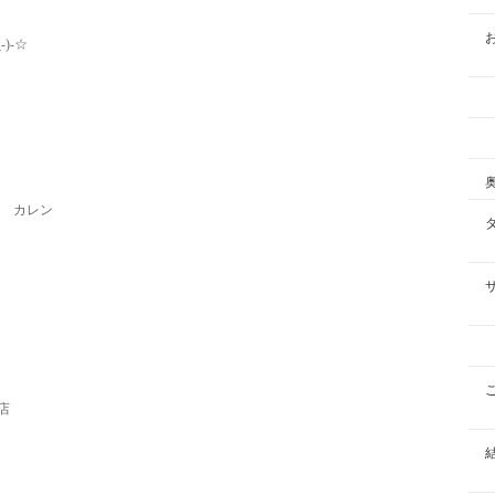
)-☆
カレン
店