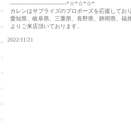
--------------------------------*☆*☆*☆*
カレンはサプライズのプロポーズを応援してお
愛知県、岐阜県、三重県、長野県、静岡県、福
よりご来店頂いております。
2022/11/21
サ
プ
ラ
イ
ズ
プ
ロ
ダイ
ポ
ヤモ
ー
ンド
ズ
ルー
の
ス
ご
（裸
相
PageTop
石）
談
が入
で
荷致
ご
しま
来
した
店
☆
を
頂