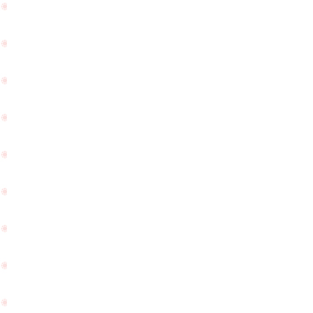
のこ
ら
とで
い
PageTop
すの
で
で体
き
調に
ま
気を
し
付け
た
て下
ね
さい
☆
ま
せ。