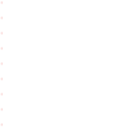
挙
ズ
式
プ
を
ロ
さ
ポ
れ
ー
た
ズ
お
が
客
大
様
成
が
功
PageTop
お
と
土
い
産
う
を
ご
持
報
っ
告
て
を
来
頂
て
き
く
ま
れ
し
ま
た
し
☆
た
☆