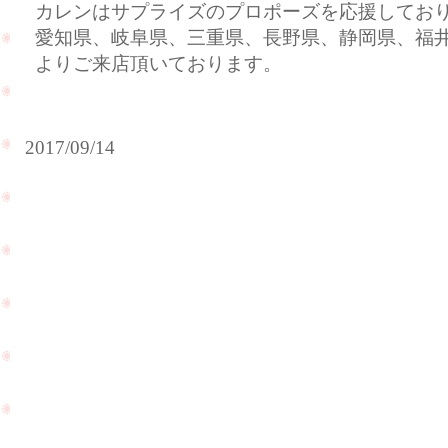
カレンはサプライズのプロポーズを応援してお
愛知県、岐阜県、三重県、長野県、静岡県、福
よりご来店頂いております。
2017/09/14
ご
結
婚
記
念
日
に
旦
那
様
が
サ
台風が
プ
接近し
ラ
ていま
イ
すの
ズ
PageTop
で、ご
で
注意下
奥
さいま
様