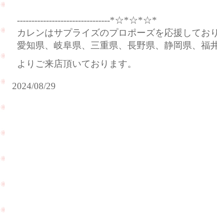
--------------------------------*☆*☆*☆*
カレンはサプライズのプロポーズを応援してお
愛知県、岐阜県、三重県、長野県、静岡県、福
よりご来店頂いております。
2024/08/29
ご
自
身
へ
の
ご
ご
結
褒
婚
美
20
に
周
ダ
年
イ
の
ヤ
お
モ
祝
ン
い
ド
で
PageTop
ネ
ご
ッ