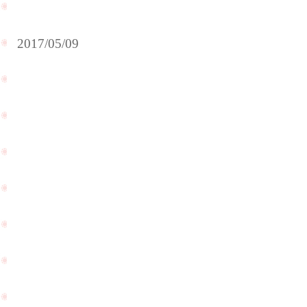
2017/05/09
グ
ア
ム
で
結
婚
式
静
を
岡
さ
県
れ
静
た
岡
お
市
客
よ
様
り
が
お
PageTop
お
越
土
し
産
頂
を
け
持
ま
っ
し
て
た
来
☆
て