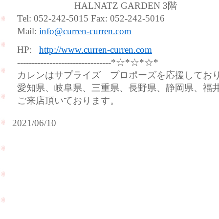
HALNATZ GARDEN 3階
Tel: 052-242-5015 Fax: 052-242-5016
Mail:
info@curren-curren.com
HP:
http://www.curren-curren.com
--------------------------------*☆*☆*☆*
カレンはサプライズ プロポーズを応援してお
愛知県、岐阜県、三重県、長野県、静岡県、福
ご来店頂いております。
2021/06/10
ダイ
弟
ヤモ
様
ンド
を
ルー
ご
ス
紹
（裸
介
石）
し
の人
PageTop
て
気ラ
頂
イン
き
が入
ま
荷致