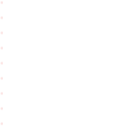
う
した
ご
☆
ざ
い
ま
す
☆