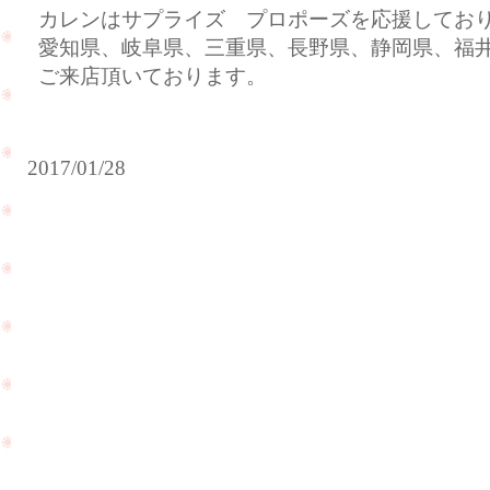
カレンはサプライズ プロポーズを応援してお
愛知県、岐阜県、三重県、長野県、静岡県、福
ご来店頂いております。
2017/01/28
ご
友
人
を
紹
介
人気
し
のダ
て
イヤ
頂
モン
け
ドル
ま
ース
し
（裸
た
石）
PageTop
☆
がた
あ
くさ
り
ん入
が
荷致
と
しま