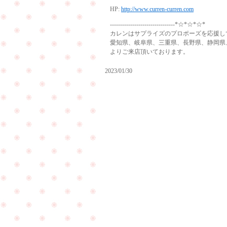
HP:
http://www.curren-curren.com
--------------------------------*☆*☆*☆*
カレンはサプライズのプロポーズを応援し
愛知県、岐阜県、三重県、長野県、静岡県
よりご来店頂いております。
2023/01/30
ご
結
婚
式
前
に
ダイ
ク
ヤモ
リ
ンド
ー
ルー
ニ
ス
ン
（裸
グ
PageTop
石）
へ
が入
ご
荷致
来
しま
店
した
下
☆
さ
い
ま