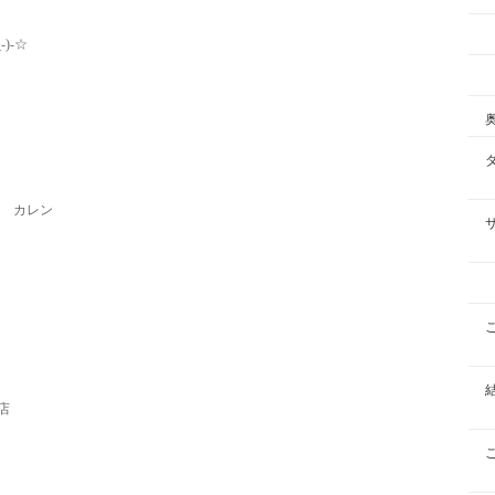
)-☆
カレン
店