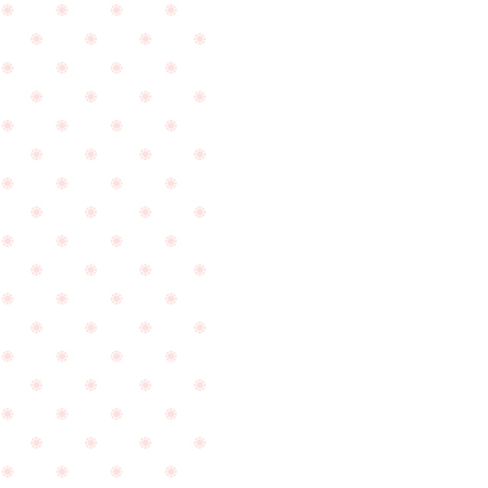
し
た
☆