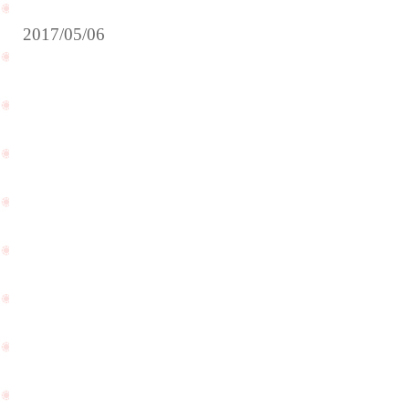
2017/05/06
大変
本
勝手
日
なが
は
ら、
ゴ
5月2
ー
日
ル
~5
デ
日は
ン
お休
ウ
みを
ィ
PageTop
頂い
ー
てお
ク
りま
最
す。
終
ご迷
日
惑を
で
お掛
す
け致
ね
しま
☆
す。