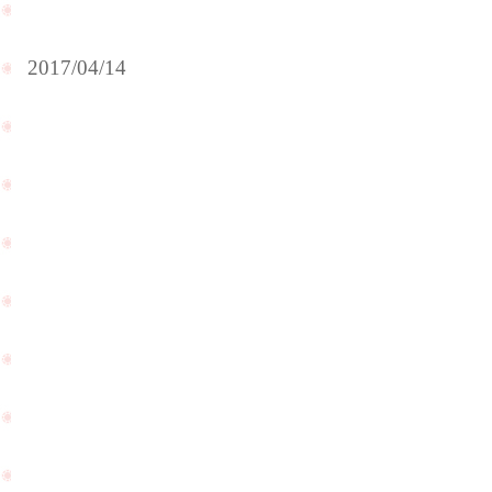
2017/04/14
ハ
ワ
お
イ
母
で
様
海
の
外
ダ
挙
イ
式
ヤ
を
モ
さ
ン
れ
ド
た
の
お
リ
客
ン
様
グ
が
PageTop
の
お
リ
土
フ
産
ォ
を
ー
持
ム
っ
を
て
承
来
り
て