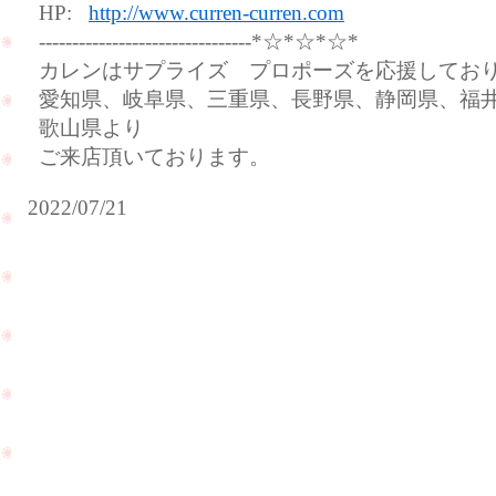
HP:
http://www.curren-curren.com
--------------------------------*☆*☆*☆*
カレンはサプライズ プロポーズを応援してお
愛知県、岐阜県、三重県、長野県、静岡県、福
歌山県より
ご来店頂いております。
2022/07/21
彼
女
ご
様
結
の
婚
お
30
誕
周
生
年
日
の
プ
お
レ
祝
ゼ
い
ン
で
PageTop
ト
ご
で
来
ご
店
来
下