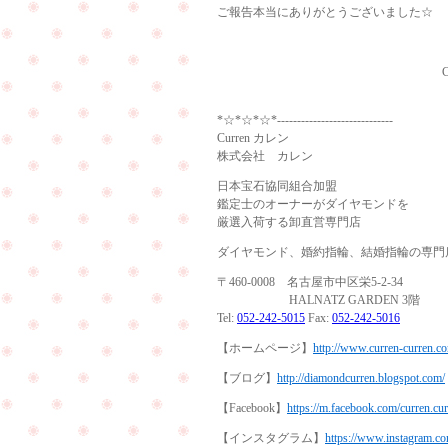
ご報告本当にありがとうございました☆
Curren（
*☆*☆*☆*-----------------------------
Curren カレン
株式会社 カレン
日本宝石協同組合加盟
鑑定士のオーナーがダイヤモンドを
厳選入荷する卸直営専門店
ダイヤモンド、婚約指輪、結婚指輪の専門
〒460-0008 名古屋市中区栄5-2-34
HALNATZ GARDEN 3階
Tel:
052-242-5015
Fax:
052-242-5016
【ホームページ】
http://www.curren-curren.c
【ブログ】
http://diamondcurren.blogspot.com/
【Facebook】
https://m.facebook.com/curren.cu
【インスタグラム】
https://www.instagram.co