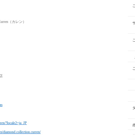
カレン）
店
om
rren/?locale2=ja_JP
m/diamond.collection.curren/