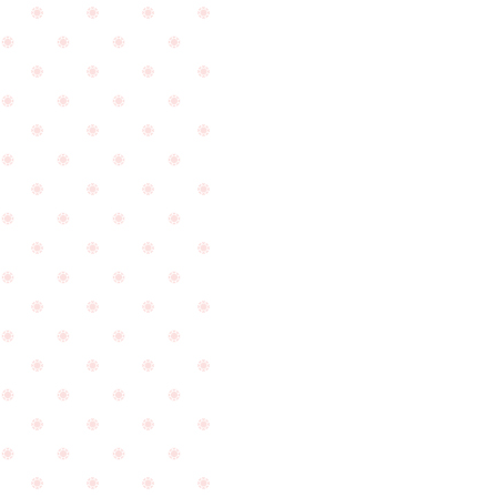
た
き
☆
ま
し
た
☆