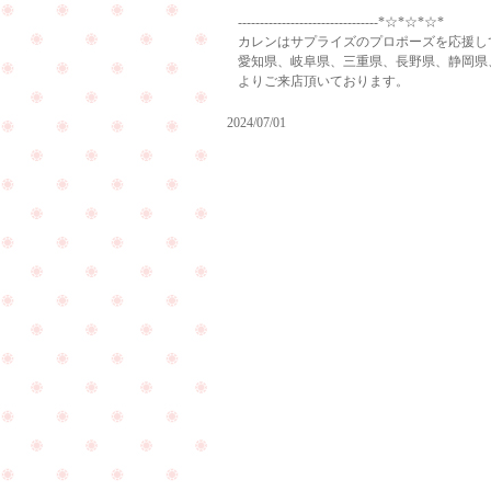
--------------------------------*☆*☆*☆*
カレンはサプライズのプロポーズを応援し
愛知県、岐阜県、三重県、長野県、静岡県
よりご来店頂いております。
2024/07/01
ご
褒
美
奥
に
様
ダ
の
イ
還
ヤ
暦
モ
の
ン
お
ド
祝
の
い
ネ
で
ッ
PageTop
ご
ク
来
レ
店
ス
下
を
さ
お
い
作
ま
り
し
頂