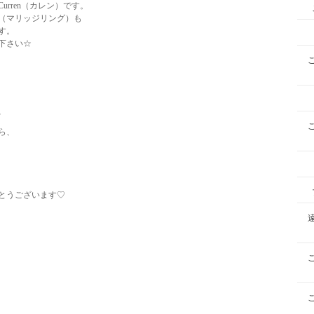
rren（カレン）です。
（マリッジリング）も
す。
下さい☆
、
ら、
とうございます♡