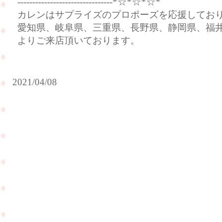
--------------------------------*☆*☆*☆*
カレンはサプライズのプロポーズを応援してお
愛知県、岐阜県、三重県、長野県、静岡県、福
よりご来店頂いております。
2021/04/08
妹
様
ダイ
を
ヤモ
ご
ンド
紹
ルー
介
ス
し
（裸
PageTop
て
石）
頂
が入
き
荷致
ま
しま
し
した
た
☆
☆