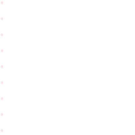
婚
式
の
お
ご結
写
婚10
真
周年
を
（ス
持
ウィ
っ
ート
て
テ
遊
PageTop
ン）
び
でご
に
来店
来
を頂
て
きま
下
した
さ
☆
い
ま
し
た
☆