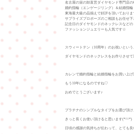
名古屋の栄の卸直営ダイヤモンド専門店のCu
婚約指輪（エンゲージリング）＆結婚指輪
東海最大級の品揃えで好評を頂いておりま
サプライズプロポーズのご相談もお任せ下
記念日のダイヤモンドのネックレスなどの
ファッションジュエリーも人気です☆
スウィートテン（10周年）のお祝いとい
ダイヤモンドのネックレスをお作りさせて頂
カレンで婚約指輪と結婚指輪をお買い上げ
もう10年になるのですね♡
おめでとうございます♪
プラチナのシンプルなタイプをお選び頂け
きっと長くお使い頂けると思います(*^^*)
日頃の感謝の気持ちが伝わって、とても良