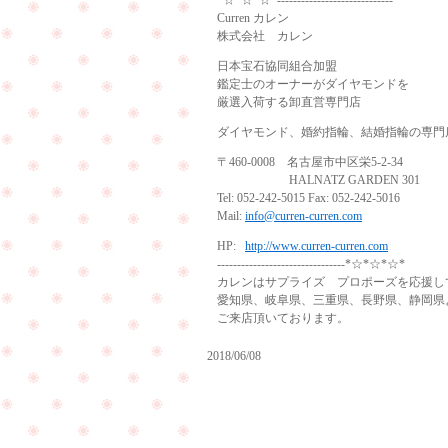
*☆*☆*☆*-----------------------------
Curren カレン
株式会社 カレン
日本宝石協同組合加盟
鑑定士のオーナーがダイヤモンドを
厳選入荷する卸直営専門店
ダイヤモンド、婚約指輪、結婚指輪の専門
〒460-0008 名古屋市中区栄5-2-34
HALNATZ GARDEN 301
Tel: 052-242-5015 Fax: 052-242-5016
Mail:
info@curren-curren.com
HP:
http://www.curren-curren.com
--------------------------------*☆*☆*☆*
カレンはサプライズ プロポーズを応援し
愛知県、岐阜県、三重県、長野県、静岡県
ご来店頂いております。
2018/06/08
ダ
イ
ご
ヤ
結
モ
納
ン