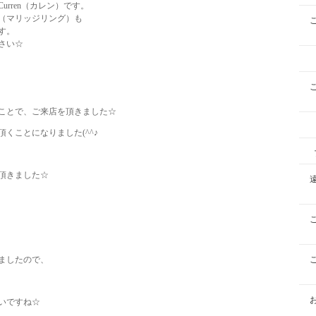
rren（カレン）です。
（マリッジリング）も
す。
さい☆
うことで、ご来店を頂きました☆
くことになりました(^^♪
頂きました☆
ましたので、
いですね☆