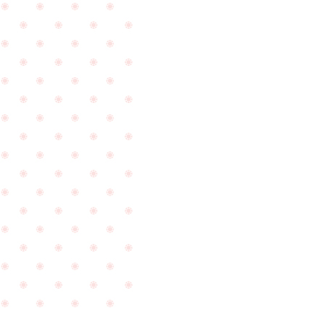
が
ド
無
の
事
ピ
に
ア
終
ス
わ
を
り
お
ま
作
し
り
PageTop
た
さ
と
せ
ご
て
報
頂
告
く
を
こ
頂
と
き
に
ま
な
し
り
た
ま
☆
し
た
☆