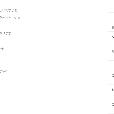
しいですよね！！
良かったです☆
おります！！
)v
^^)!