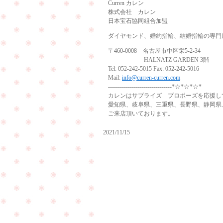
Curren カレン
株式会社 カレン
日本宝石協同組合加盟
ダイヤモンド、婚約指輪、結婚指輪の専門
〒460-0008 名古屋市中区栄5-2-34
HALNATZ GARDEN 3階
Tel: 052-242-5015 Fax: 052-242-5016
Mail:
info@curren-curren.com
--------------------------------*☆*☆*☆*
カレンはサプライズ プロポーズを応援し
愛知県、岐阜県、三重県、長野県、静岡県
ご来店頂いております。
2021/11/15
結
婚
式
の
お
お
友
写
達
真
を
を
連
持
れ
っ
て
て
ご