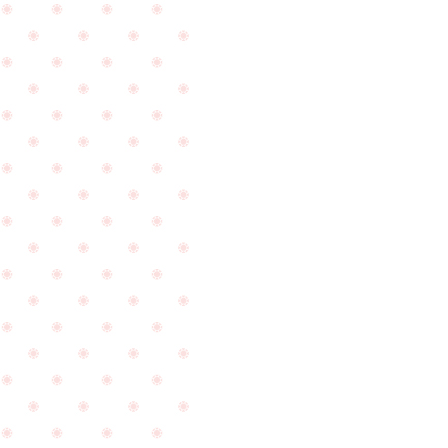
遊
来
PageTop
び
店
に
下
来
さ
て
い
下
ま
さ
し
い
た
ま
☆
し
た
☆