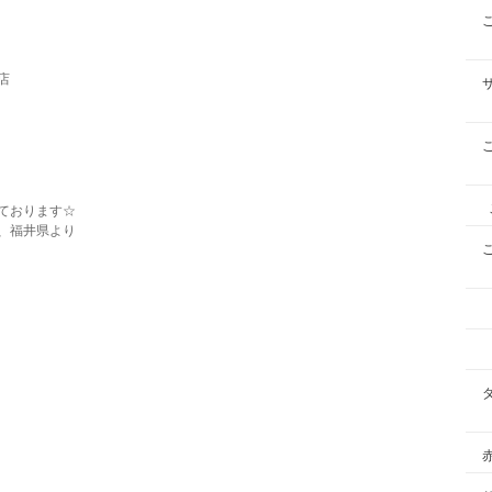
店
ております☆
、福井県より