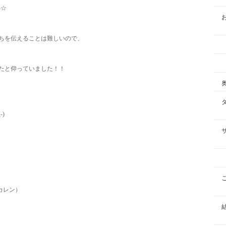
-☆
ちを伝えることは難しいので、
たと仰っていました！！
)
ン）