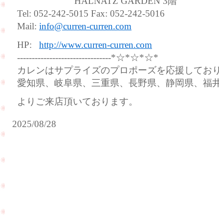
HALNATZ GARDEN 3階
Tel: 052-242-5015 Fax: 052-242-5016
Mail:
info@curren-curren.com
HP:
http://www.curren-curren.com
--------------------------------*☆*☆*☆*
カレンはサプライズのプロポーズを応援してお
愛知県、岐阜県、三重県、長野県、静岡県、福
よりご来店頂いております。
2025/08/28
ご
結
納
プ
が
ロ
無
ポ
事
ー
に
ズ
終
大
わ
成
り
功
ま
の
し