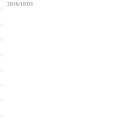
2016/10/03
結
婚
台
式
風
前
一
の
過
最
で
終
と
ク
て
リ
も
ー
気
ニ
持
ン
PageTop
ち
グ
の
に
良
ご
い
来
天
店
気
頂
で
き
す
ま
ね
し
☆
た
☆