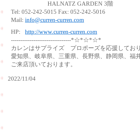
HALNATZ GARDEN 3階
Tel: 052-242-5015 Fax: 052-242-5016
Mail:
info@curren-curren.com
HP:
http://www.curren-curren.com
--------------------------------*☆*☆*☆*
カレンはサプライズ プロポーズを応援してお
愛知県、岐阜県、三重県、長野県、静岡県、福
ご来店頂いております。
2022/11/04
遠
距
奥
離
様
恋
の
愛
還
中
暦
の
の
カ
お
ッ
祝
プ
い
ル
で
様
PageTop