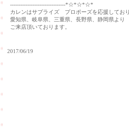
--------------------------------*☆*☆*☆*
カレンはサプライズ プロポーズを応援してお
愛知県、岐阜県、三重県、長野県、静岡県より
ご来店頂いております。
2017/06/19
お
客
様
か
ら
ご
遠
結
距
納
離
を
恋
す
愛
る
を
か
さ
ら
れ
婚
て
約
い
指
る
輪